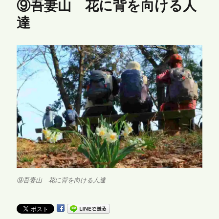
⑨吾妻山 花に背を向ける人
達
⑨吾妻山 花に背を向ける人達