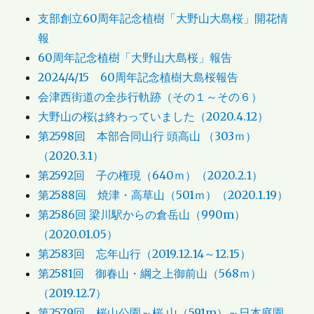
支部創立60周年記念植樹「大野山大島桜」開花情
報
60周年記念植樹「大野山大島桜」報告
2024/4/15 60周年記念植樹大島桜報告
会津西街道の全歩行軌跡（その１～その６）
大野山の桜は終わっていました（2020.4.12）
第2598回 本部合同山行 頭高山 （303ｍ）
（2020.3.1）
第2592回 子の権現（640ｍ）（2020.2.1）
第2588回 焼津・高草山（501ｍ）（2020.1.19）
第2586回 梁川駅からの倉岳山（990m）
（2020.01.05）
第2583回 忘年山行（2019.12.14～12.15）
第2581回 御春山・綱之上御前山（568ｍ）
（2019.12.7）
第2579回 桜山公園～桜 山（591m）～日本庭園