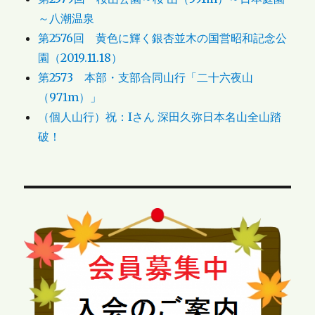
～八潮温泉
第2576回 黄色に輝く銀杏並木の国営昭和記念公
園（2019.11.18）
第2573 本部・支部合同山行「二十六夜山
（971m）」
（個人山行）祝：Iさん 深田久弥日本名山全山踏
破！