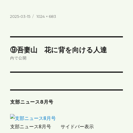
投
フ
2025-03-15
1024 × 683
稿
ル
日:
サ
イ
ズ
投
⑨吾妻山 花に背を向ける人達
稿
内で公開
ナ
ビ
ゲ
支部ニュース8月号
ー
シ
支部ニュース8月号 サイドバー表示
ョ