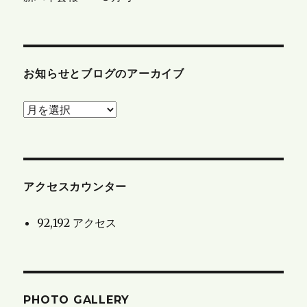
お知らせとブログのアーカイブ
お
知
ら
せ
と
アクセスカウンター
ブ
92,192 アクセス
ロ
グ
の
ア
PHOTO GALLERY
ー