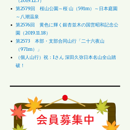
（2019.12.7）
第2579回 桜山公園～桜 山（591m）～日本庭園
～八潮温泉
第2576回 黄色に輝く銀杏並木の国営昭和記念公
園（2019.11.18）
第2573 本部・支部合同山行「二十六夜山
（971m）」
（個人山行）祝：Iさん 深田久弥日本名山全山踏
破！