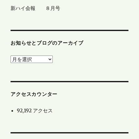
新ハイ会報 ８月号
お知らせとブログのアーカイブ
お
知
ら
せ
と
アクセスカウンター
ブ
92,192 アクセス
ロ
グ
の
ア