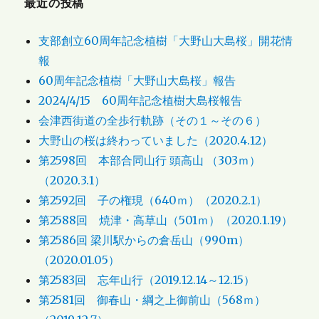
最近の投稿
支部創立60周年記念植樹「大野山大島桜」開花情
報
60周年記念植樹「大野山大島桜」報告
2024/4/15 60周年記念植樹大島桜報告
会津西街道の全歩行軌跡（その１～その６）
大野山の桜は終わっていました（2020.4.12）
第2598回 本部合同山行 頭高山 （303ｍ）
（2020.3.1）
第2592回 子の権現（640ｍ）（2020.2.1）
第2588回 焼津・高草山（501ｍ）（2020.1.19）
第2586回 梁川駅からの倉岳山（990m）
（2020.01.05）
第2583回 忘年山行（2019.12.14～12.15）
第2581回 御春山・綱之上御前山（568ｍ）