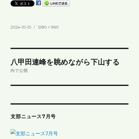
投
フ
2024-10-10
1280 × 960
稿
ル
日:
サ
イ
ズ
投
八甲田連峰を眺めながら下山する
稿
内で公開
ナ
ビ
ゲ
支部ニュース7月号
ー
シ