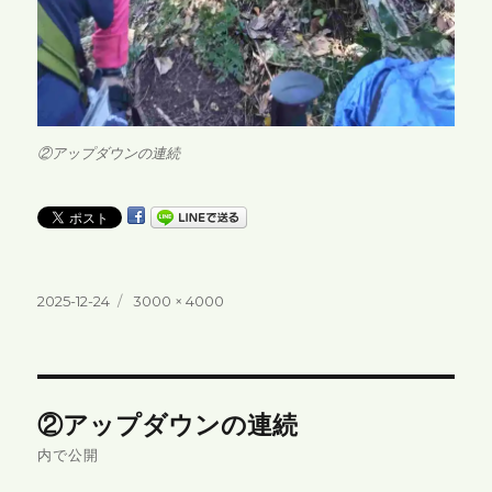
②アップダウンの連続
投
フ
2025-12-24
3000 × 4000
稿
ル
日:
サ
イ
ズ
投
②アップダウンの連続
稿
内で公開