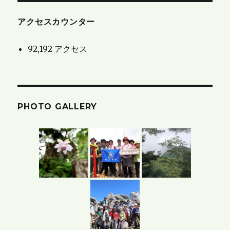
せ
と
アクセスカウンター
ブ
92,192 アクセス
ロ
グ
の
ア
PHOTO GALLERY
ー
カ
イ
ブ