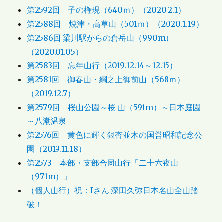
第2592回 子の権現（640ｍ）（2020.2.1）
第2588回 焼津・高草山（501ｍ）（2020.1.19）
第2586回 梁川駅からの倉岳山（990m）
（2020.01.05）
第2583回 忘年山行（2019.12.14～12.15）
第2581回 御春山・綱之上御前山（568ｍ）
（2019.12.7）
第2579回 桜山公園～桜 山（591m）～日本庭園
～八潮温泉
第2576回 黄色に輝く銀杏並木の国営昭和記念公
園（2019.11.18）
第2573 本部・支部合同山行「二十六夜山
（971m）」
（個人山行）祝：Iさん 深田久弥日本名山全山踏
破！