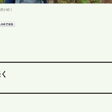
登が続く
続く