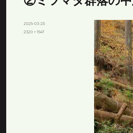
②ミツマタ群落の中
投
2025-03-25
稿
フ
2320 × 1547
日:
ル
サ
イ
ズ