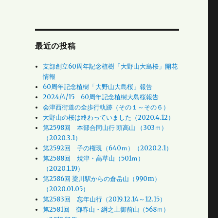
最近の投稿
支部創立60周年記念植樹「大野山大島桜」開花
情報
60周年記念植樹「大野山大島桜」報告
2024/4/15 60周年記念植樹大島桜報告
会津西街道の全歩行軌跡（その１～その６）
大野山の桜は終わっていました（2020.4.12）
第2598回 本部合同山行 頭高山 （303ｍ）
（2020.3.1）
第2592回 子の権現（640ｍ）（2020.2.1）
第2588回 焼津・高草山（501ｍ）
（2020.1.19）
第2586回 梁川駅からの倉岳山（990m）
（2020.01.05）
第2583回 忘年山行（2019.12.14～12.15）
第2581回 御春山・綱之上御前山（568ｍ）