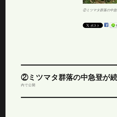
②ミツマタ群落の中急
投
②ミツマタ群落の中急登が
稿
内で公開
ナ
ビ
ゲ