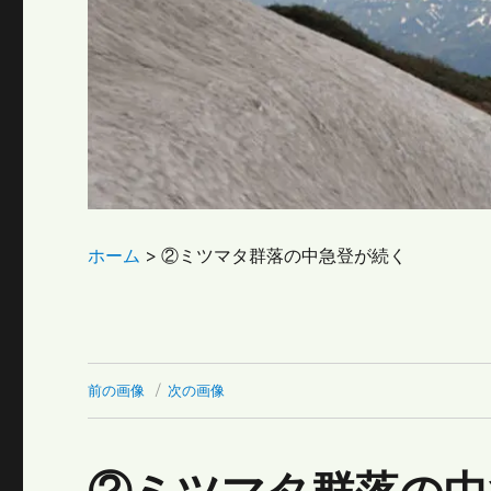
ホーム
>
②ミツマタ群落の中急登が続く
前の画像
次の画像