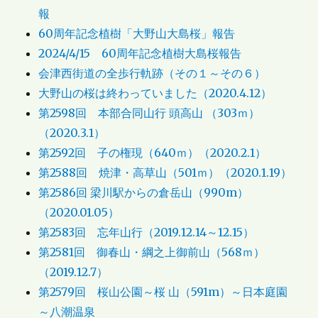
報
60周年記念植樹「大野山大島桜」報告
2024/4/15 60周年記念植樹大島桜報告
会津西街道の全歩行軌跡（その１～その６）
大野山の桜は終わっていました（2020.4.12）
第2598回 本部合同山行 頭高山 （303ｍ）
（2020.3.1）
第2592回 子の権現（640ｍ）（2020.2.1）
第2588回 焼津・高草山（501ｍ）（2020.1.19）
第2586回 梁川駅からの倉岳山（990m）
（2020.01.05）
第2583回 忘年山行（2019.12.14～12.15）
第2581回 御春山・綱之上御前山（568ｍ）
（2019.12.7）
第2579回 桜山公園～桜 山（591m）～日本庭園
～八潮温泉