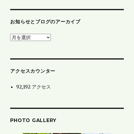
お知らせとブログのアーカイブ
お
知
ら
せ
と
アクセスカウンター
ブ
92,192 アクセス
ロ
グ
の
ア
PHOTO GALLERY
ー
カ