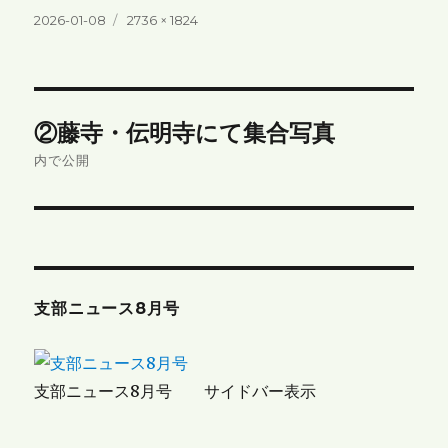
投
フ
2026-01-08
2736 × 1824
稿
ル
日:
サ
イ
ズ
投
②藤寺・伝明寺にて集合写真
稿
内で公開
ナ
ビ
ゲ
支部ニュース8月号
ー
シ
支部ニュース8月号 サイドバー表示
ョ
ン