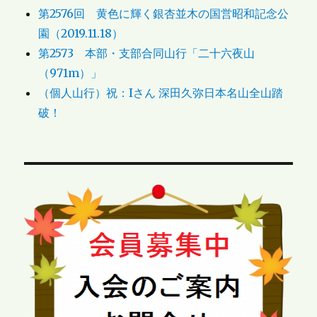
第2576回 黄色に輝く銀杏並木の国営昭和記念公
園（2019.11.18）
第2573 本部・支部合同山行「二十六夜山
（971m）」
（個人山行）祝：Iさん 深田久弥日本名山全山踏
破！