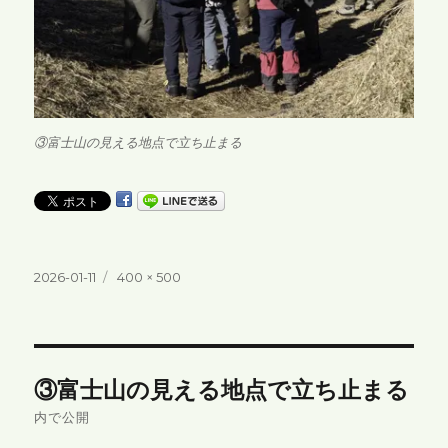
③富士山の見える地点で立ち止まる
投
フ
2026-01-11
400 × 500
稿
ル
日:
サ
イ
ズ
投
③富士山の見える地点で立ち止まる
稿
内で公開