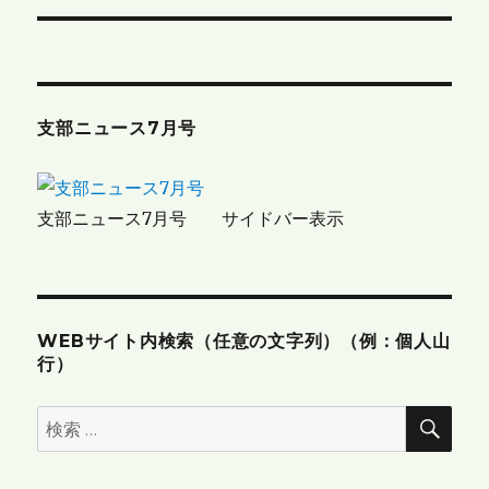
ナ
ビ
ゲ
支部ニュース7月号
ー
シ
支部ニュース7月号 サイドバー表示
ョ
ン
WEBサイト内検索（任意の文字列）（例：個人山
行）
検
検
索
索: