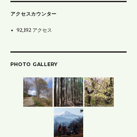
せ
と
アクセスカウンター
ブ
92,192 アクセス
ロ
グ
の
ア
PHOTO GALLERY
ー
カ
イ
ブ