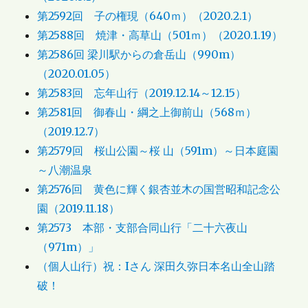
第2592回 子の権現（640ｍ）（2020.2.1）
第2588回 焼津・高草山（501ｍ）（2020.1.19）
第2586回 梁川駅からの倉岳山（990m）
（2020.01.05）
第2583回 忘年山行（2019.12.14～12.15）
第2581回 御春山・綱之上御前山（568ｍ）
（2019.12.7）
第2579回 桜山公園～桜 山（591m）～日本庭園
～八潮温泉
第2576回 黄色に輝く銀杏並木の国営昭和記念公
園（2019.11.18）
第2573 本部・支部合同山行「二十六夜山
（971m）」
（個人山行）祝：Iさん 深田久弥日本名山全山踏
破！