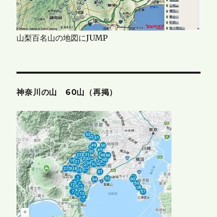
山梨百名山の地図にJUMP
神奈川の山 60山（再掲）