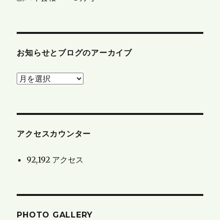
お知らせとブログのアーカイブ
お
知
ら
せ
と
アクセスカウンター
ブ
92,192 アクセス
ロ
グ
の
ア
PHOTO GALLERY
ー