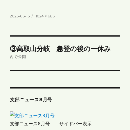
投
フ
2025-03-15
1024 × 683
稿
ル
日:
サ
イ
ズ
投
③高取山分岐 急登の後の一休み
稿
内で公開
ナ
ビ
ゲ
支部ニュース8月号
ー
シ
支部ニュース8月号 サイドバー表示
ョ