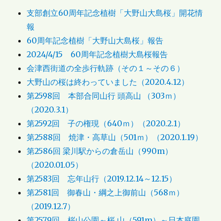
支部創立60周年記念植樹「大野山大島桜」開花情
報
60周年記念植樹「大野山大島桜」報告
2024/4/15 60周年記念植樹大島桜報告
会津西街道の全歩行軌跡（その１～その６）
大野山の桜は終わっていました（2020.4.12）
第2598回 本部合同山行 頭高山 （303ｍ）
（2020.3.1）
第2592回 子の権現（640ｍ）（2020.2.1）
第2588回 焼津・高草山（501ｍ）（2020.1.19）
第2586回 梁川駅からの倉岳山（990m）
（2020.01.05）
第2583回 忘年山行（2019.12.14～12.15）
第2581回 御春山・綱之上御前山（568ｍ）
（2019.12.7）
第2579回 桜山公園～桜 山（591m）～日本庭園