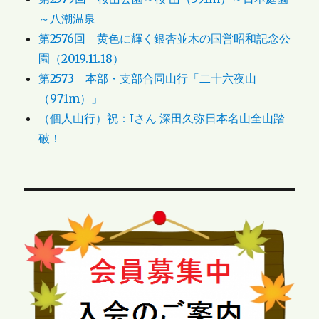
～八潮温泉
第2576回 黄色に輝く銀杏並木の国営昭和記念公
園（2019.11.18）
第2573 本部・支部合同山行「二十六夜山
（971m）」
（個人山行）祝：Iさん 深田久弥日本名山全山踏
破！