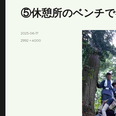
⑤休憩所のベンチで
投
2025-06-17
稿
フ
2992 × 4000
日:
ル
サ
イ
ズ