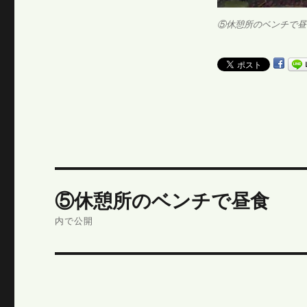
⑤休憩所のベンチで昼
投
⑤休憩所のベンチで昼食
稿
内で公開
ナ
ビ
ゲ