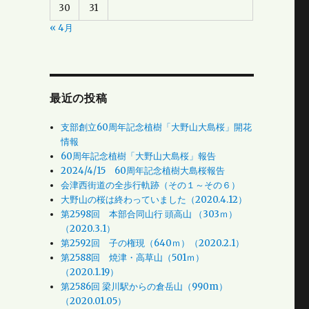
30
31
« 4月
最近の投稿
支部創立60周年記念植樹「大野山大島桜」開花
情報
60周年記念植樹「大野山大島桜」報告
2024/4/15 60周年記念植樹大島桜報告
会津西街道の全歩行軌跡（その１～その６）
大野山の桜は終わっていました（2020.4.12）
第2598回 本部合同山行 頭高山 （303ｍ）
（2020.3.1）
第2592回 子の権現（640ｍ）（2020.2.1）
第2588回 焼津・高草山（501ｍ）
（2020.1.19）
第2586回 梁川駅からの倉岳山（990m）
（2020.01.05）