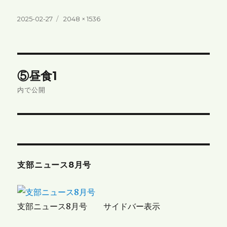
投
フ
2025-02-27
2048 × 1536
稿
ル
日:
サ
イ
ズ
投
⑤昼食1
稿
内で公開
ナ
ビ
ゲ
支部ニュース8月号
ー
シ
支部ニュース8月号 サイドバー表示
ョ