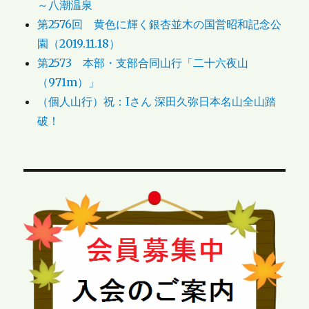
～八潮温泉
第2576回 黄色に輝く銀杏並木の国営昭和記念公
園（2019.11.18）
第2573 本部・支部合同山行「二十六夜山
（971m）」
（個人山行）祝：Iさん 深田久弥日本名山全山踏
破！