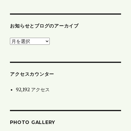
お知らせとブログのアーカイブ
お
知
ら
せ
と
アクセスカウンター
ブ
92,192 アクセス
ロ
グ
の
ア
PHOTO GALLERY
ー