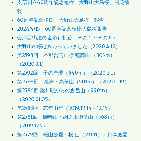
支部創立60周年記念植樹「大野山大島桜」開花情
報
60周年記念植樹「大野山大島桜」報告
2024/4/15 60周年記念植樹大島桜報告
会津西街道の全歩行軌跡（その１～その６）
大野山の桜は終わっていました（2020.4.12）
第2598回 本部合同山行 頭高山 （303ｍ）
（2020.3.1）
第2592回 子の権現（640ｍ）（2020.2.1）
第2588回 焼津・高草山（501ｍ）（2020.1.19）
第2586回 梁川駅からの倉岳山（990m）
（2020.01.05）
第2583回 忘年山行（2019.12.14～12.15）
第2581回 御春山・綱之上御前山（568ｍ）
（2019.12.7）
第2579回 桜山公園～桜 山（591m）～日本庭園