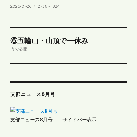
投
フ
2026-01-26
2736 × 1824
稿
ル
日:
サ
イ
ズ
投
⑥五輪山・山頂で一休み
稿
内で公開
ナ
ビ
ゲ
支部ニュース8月号
ー
シ
支部ニュース8月号 サイドバー表示
ョ
ン