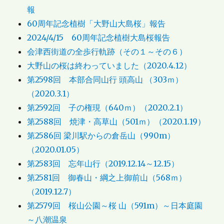
報
60周年記念植樹「大野山大島桜」報告
2024/4/15 60周年記念植樹大島桜報告
会津西街道の全歩行軌跡（その１～その６）
大野山の桜は終わっていました（2020.4.12）
第2598回 本部合同山行 頭高山 （303ｍ）
（2020.3.1）
第2592回 子の権現（640ｍ）（2020.2.1）
第2588回 焼津・高草山（501ｍ）（2020.1.19）
第2586回 梁川駅からの倉岳山（990m）
（2020.01.05）
第2583回 忘年山行（2019.12.14～12.15）
第2581回 御春山・綱之上御前山（568ｍ）
（2019.12.7）
第2579回 桜山公園～桜 山（591m）～日本庭園
～八潮温泉