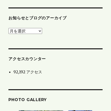
お知らせとブログのアーカイブ
お
知
ら
せ
と
アクセスカウンター
ブ
92,192 アクセス
ロ
グ
の
ア
PHOTO GALLERY
ー
カ