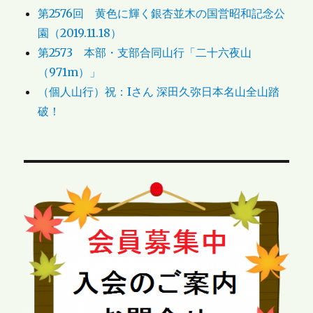
第2576回 黄色に輝く銀杏並木の国営昭和記念公
園（2019.11.18）
第2573 本部・支部合同山行「二十六夜山
（971m）」
（個人山行）祝：Iさん 深田久弥日本名山全山踏
破！