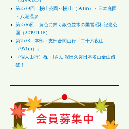
（2019.12.7）
第2579回 桜山公園～桜 山（591m）～日本庭園
～八潮温泉
第2576回 黄色に輝く銀杏並木の国営昭和記念公
園（2019.11.18）
第2573 本部・支部合同山行「二十六夜山
（971m）」
（個人山行）祝：Iさん 深田久弥日本名山全山踏
破！