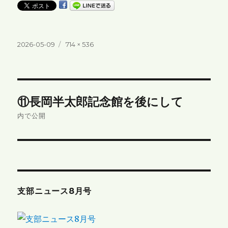
投
フ
2026-05-09
714 × 536
稿
ル
日:
サ
イ
ズ
投
⑪長岡半太郎記念館を後にして
稿
内で公開
ナ
ビ
ゲ
支部ニュース8月号
ー
シ