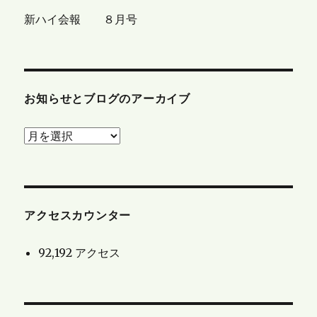
新ハイ会報 ８月号
お知らせとブログのアーカイブ
お
知
ら
せ
と
アクセスカウンター
ブ
92,192 アクセス
ロ
グ
の
ア