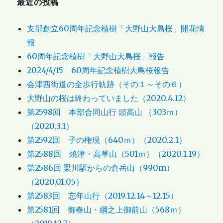
最近の投稿
支部創立60周年記念植樹「大野山大島桜」開花情
報
60周年記念植樹「大野山大島桜」報告
2024/4/15 60周年記念植樹大島桜報告
会津西街道の全歩行軌跡（その１～その６）
大野山の桜は終わっていました（2020.4.12）
第2598回 本部合同山行 頭高山 （303ｍ）
（2020.3.1）
第2592回 子の権現（640ｍ）（2020.2.1）
第2588回 焼津・高草山（501ｍ）（2020.1.19）
第2586回 梁川駅からの倉岳山（990m）
（2020.01.05）
第2583回 忘年山行（2019.12.14～12.15）
第2581回 御春山・綱之上御前山（568ｍ）