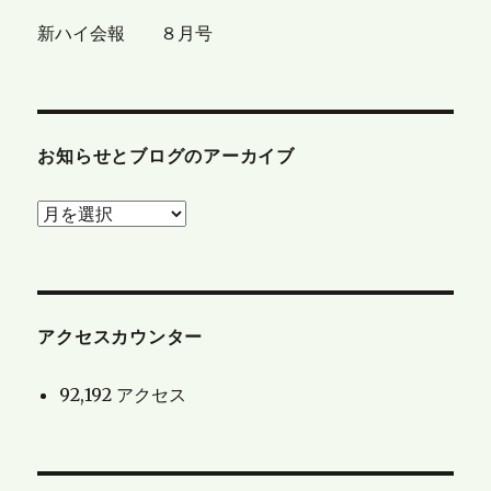
新ハイ会報 ８月号
お知らせとブログのアーカイブ
お
知
ら
せ
と
アクセスカウンター
ブ
92,192 アクセス
ロ
グ
の
ア