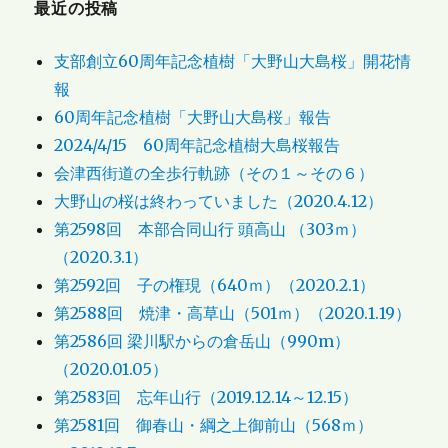
最近の投稿
支部創立60周年記念植樹「大野山大島桜」開花情
報
60周年記念植樹「大野山大島桜」報告
2024/4/15 60周年記念植樹大島桜報告
会津西街道の全歩行軌跡（その１～その６）
大野山の桜は終わっていました（2020.4.12）
第2598回 本部合同山行 頭高山 （303ｍ）
（2020.3.1）
第2592回 子の権現（640ｍ）（2020.2.1）
第2588回 焼津・高草山（501ｍ）（2020.1.19）
第2586回 梁川駅からの倉岳山（990m）
（2020.01.05）
第2583回 忘年山行（2019.12.14～12.15）
第2581回 御春山・綱之上御前山（568ｍ）