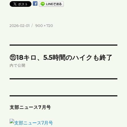
投
フ
2026-02-01
900 × 720
稿
ル
日:
サ
イ
ズ
投
⑪18キロ、5.5時間のハイクも終了
稿
内で公開
ナ
ビ
ゲ
支部ニュース7月号
ー
シ