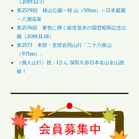
（2019.12.7）
第2579回 桜山公園～桜 山（591m）～日本庭園
～八潮温泉
第2576回 黄色に輝く銀杏並木の国営昭和記念公
園（2019.11.18）
第2573 本部・支部合同山行「二十六夜山
（971m）」
（個人山行）祝：Iさん 深田久弥日本名山全山踏
破！