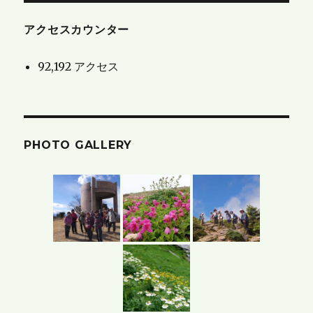
せ
と
アクセスカウンター
ブ
92,192 アクセス
ロ
グ
の
ア
PHOTO GALLERY
ー
カ
イ
ブ