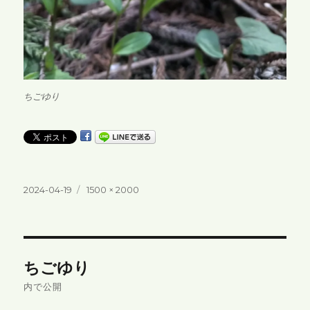
ちごゆり
投
フ
2024-04-19
1500 × 2000
稿
ル
日:
サ
イ
ズ
投
ちごゆり
稿
内で公開