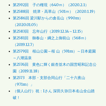
第2592回 子の権現（640ｍ）（2020.2.1）
第2588回 焼津・高草山（501ｍ）（2020.1.19）
第2586回 梁川駅からの倉岳山（990m）
（2020.01.05）
第2583回 忘年山行（2019.12.14～12.15）
第2581回 御春山・綱之上御前山（568ｍ）
（2019.12.7）
第2579回 桜山公園～桜 山（591m）～日本庭園
～八潮温泉
第2576回 黄色に輝く銀杏並木の国営昭和記念公
園（2019.11.18）
第2573 本部・支部合同山行「二十六夜山
（971m）」
（個人山行）祝：Iさん 深田久弥日本名山全山踏
破！