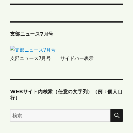
ナ
ビ
ゲ
支部ニュース7月号
ー
シ
支部ニュース7月号 サイドバー表示
ョ
ン
WEBサイト内検索（任意の文字列）（例：個人山
行）
検
検
索
索: