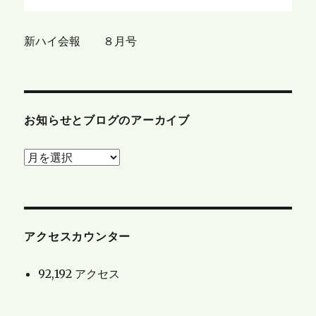
新ハイ会報 ８月号
お知らせとブログのアーカイブ
お
知
ら
せ
と
アクセスカウンター
ブ
92,192 アクセス
ロ
グ
の