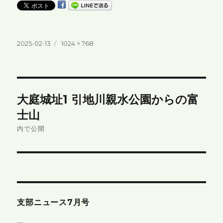
投
フ
2025-02-13
1024 × 768
稿
ル
日:
サ
イ
ズ
投
大庭城址1 引地川親水公園からの富
稿
士山
ナ
内で公開
ビ
ゲ
ー
支部ニュース7月号
シ