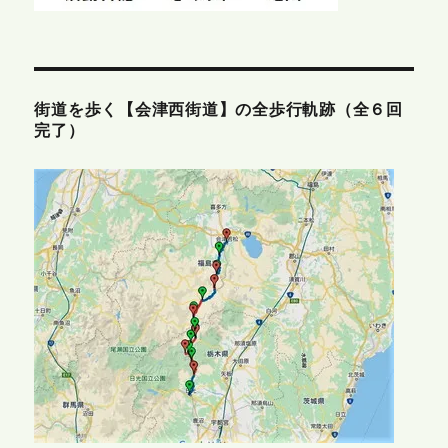
街道を歩く【会津西街道】の全歩行軌跡（全６回
完了）