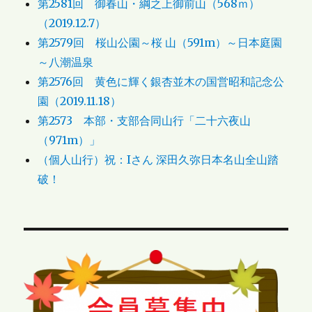
第2581回 御春山・綱之上御前山（568ｍ）
（2019.12.7）
第2579回 桜山公園～桜 山（591m）～日本庭園
～八潮温泉
第2576回 黄色に輝く銀杏並木の国営昭和記念公
園（2019.11.18）
第2573 本部・支部合同山行「二十六夜山
（971m）」
（個人山行）祝：Iさん 深田久弥日本名山全山踏
破！