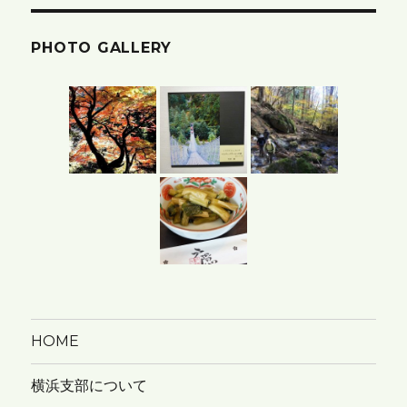
ア
PHOTO GALLERY
ー
カ
イ
ブ
HOME
横浜支部について