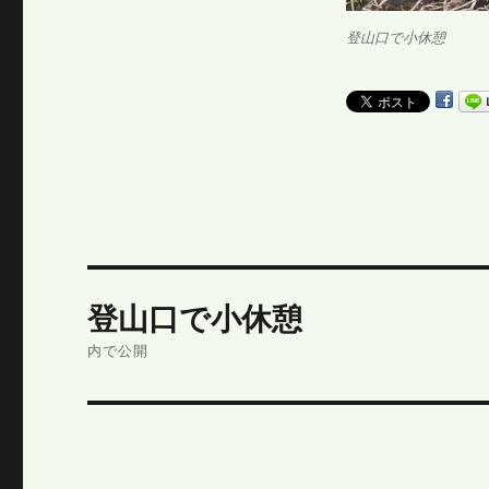
登山口で小休憩
投
登山口で小休憩
稿
内で公開
ナ
ビ
ゲ