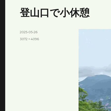
登山口で小休憩
投
2025-05-26
稿
フ
3072 × 4096
日:
ル
サ
イ
ズ