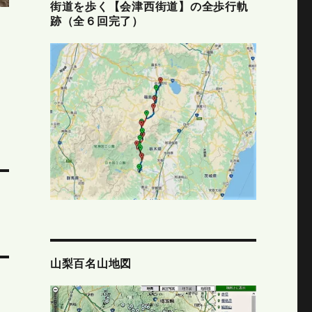
街道を歩く【会津西街道】の全歩行軌
跡（全６回完了）
山梨百名山地図