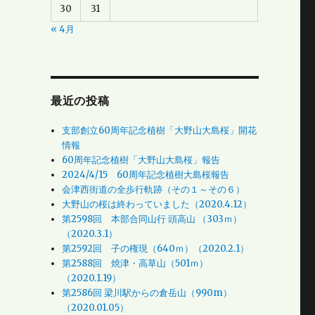
30
31
« 4月
最近の投稿
支部創立60周年記念植樹「大野山大島桜」開花
情報
60周年記念植樹「大野山大島桜」報告
2024/4/15 60周年記念植樹大島桜報告
会津西街道の全歩行軌跡（その１～その６）
大野山の桜は終わっていました（2020.4.12）
第2598回 本部合同山行 頭高山 （303ｍ）
（2020.3.1）
第2592回 子の権現（640ｍ）（2020.2.1）
第2588回 焼津・高草山（501ｍ）
（2020.1.19）
第2586回 梁川駅からの倉岳山（990m）
（2020.01.05）