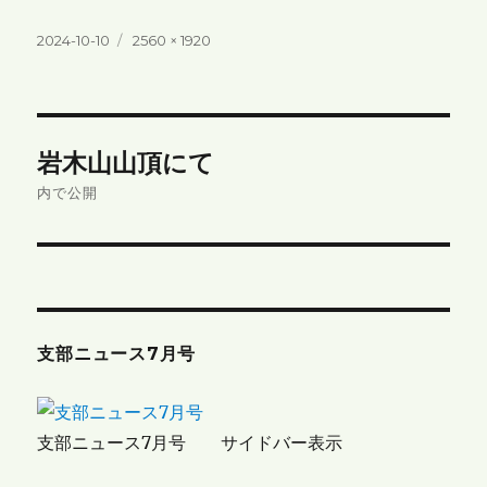
投
フ
2024-10-10
2560 × 1920
稿
ル
日:
サ
イ
ズ
投
岩木山山頂にて
稿
内で公開
ナ
ビ
ゲ
支部ニュース7月号
ー
シ
支部ニュース7月号 サイドバー表示
ョ