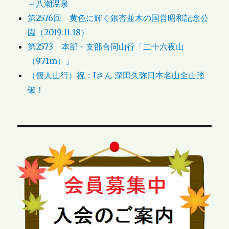
～八潮温泉
第2576回 黄色に輝く銀杏並木の国営昭和記念公
園（2019.11.18）
第2573 本部・支部合同山行「二十六夜山
（971m）」
（個人山行）祝：Iさん 深田久弥日本名山全山踏
破！