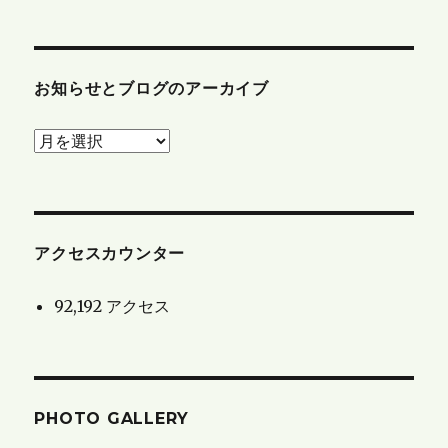
お知らせとブログのアーカイブ
お
知
ら
せ
と
アクセスカウンター
ブ
92,192 アクセス
ロ
グ
の
ア
PHOTO GALLERY
ー