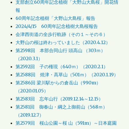
支部創立60周年記念植樹「大野山大島桜」開花情
報
60周年記念植樹「大野山大島桜」報告
2024/4/15 60周年記念植樹大島桜報告
会津西街道の全歩行軌跡（その１～その６）
大野山の桜は終わっていました（2020.4.12）
第2598回 本部合同山行 頭高山 （303ｍ）
（2020.3.1）
第2592回 子の権現（640ｍ）（2020.2.1）
第2588回 焼津・高草山（501ｍ）（2020.1.19）
第2586回 梁川駅からの倉岳山（990m）
（2020.01.05）
第2583回 忘年山行（2019.12.14～12.15）
第2581回 御春山・綱之上御前山（568ｍ）
（2019.12.7）
第2579回 桜山公園～桜 山（591m）～日本庭園