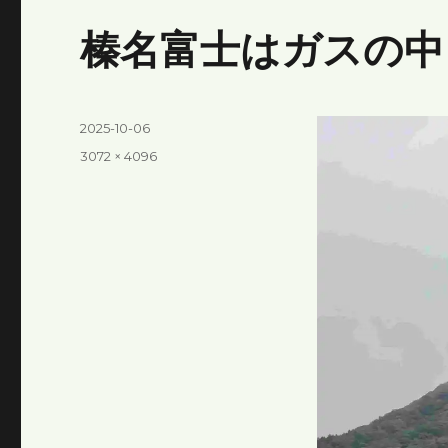
榛名富士はガスの中
投
2025-10-06
稿
フ
3072 × 4096
日:
ル
サ
イ
ズ