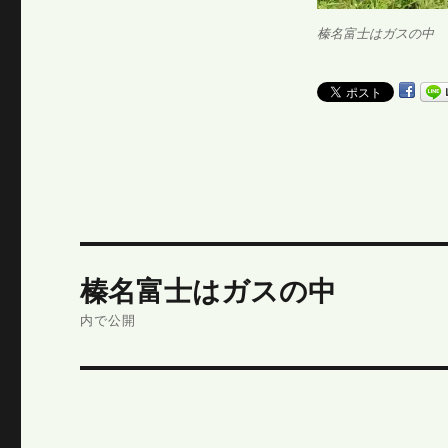
榛名富士はガスの中
投
榛名富士はガスの中
稿
内で公開
ナ
ビ
ゲ