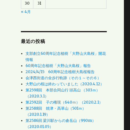
30
31
« 4月
最近の投稿
支部創立60周年記念植樹「大野山大島桜」開花
情報
60周年記念植樹「大野山大島桜」報告
2024/4/15 60周年記念植樹大島桜報告
会津西街道の全歩行軌跡（その１～その６）
大野山の桜は終わっていました（2020.4.12）
第2598回 本部合同山行 頭高山 （303ｍ）
（2020.3.1）
第2592回 子の権現（640ｍ）（2020.2.1）
第2588回 焼津・高草山（501ｍ）
（2020.1.19）
第2586回 梁川駅からの倉岳山（990m）
（2020.01.05）