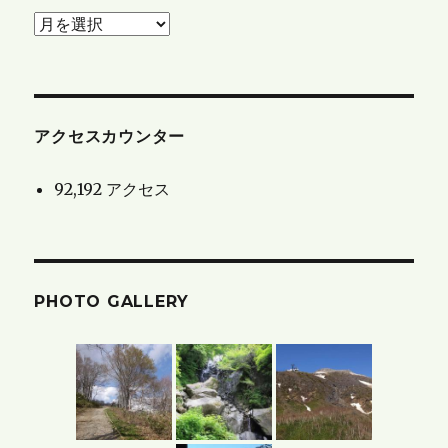
お
知
ら
せ
と
アクセスカウンター
ブ
92,192 アクセス
ロ
グ
の
ア
PHOTO GALLERY
ー
カ
イ
ブ