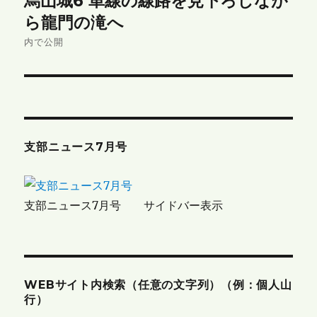
烏山城6 単線の線路を見下ろしなが
稿
ら龍門の滝へ
ナ
内で公開
ビ
ゲ
ー
支部ニュース7月号
シ
ョ
支部ニュース7月号 サイドバー表示
ン
WEBサイト内検索（任意の文字列）（例：個人山
行）