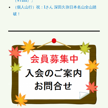
（971m）」
（個人山行）祝：Iさん 深田久弥日本名山全山踏
破！