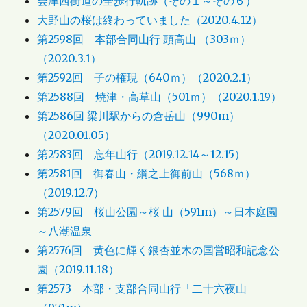
会津西街道の全歩行軌跡（その１～その６）
大野山の桜は終わっていました（2020.4.12）
第2598回 本部合同山行 頭高山 （303ｍ）
（2020.3.1）
第2592回 子の権現（640ｍ）（2020.2.1）
第2588回 焼津・高草山（501ｍ）（2020.1.19）
第2586回 梁川駅からの倉岳山（990m）
（2020.01.05）
第2583回 忘年山行（2019.12.14～12.15）
第2581回 御春山・綱之上御前山（568ｍ）
（2019.12.7）
第2579回 桜山公園～桜 山（591m）～日本庭園
～八潮温泉
第2576回 黄色に輝く銀杏並木の国営昭和記念公
園（2019.11.18）
第2573 本部・支部合同山行「二十六夜山