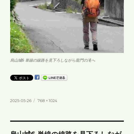
烏山城6 単線の線路を見下ろしながら龍門の滝へ
投
フ
2025-05-26
768 × 1024
稿
ル
日:
サ
イ
ズ
投