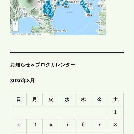
お知らせ＆ブログカレンダー
2026年8月
日
月
火
水
木
金
土
1
2
3
4
5
6
7
8