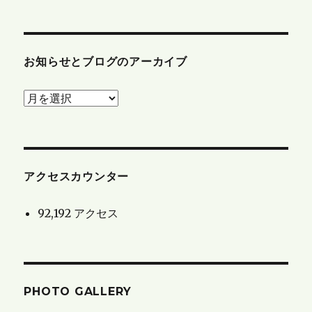
お知らせとブログのアーカイブ
お
知
ら
せ
と
アクセスカウンター
ブ
92,192 アクセス
ロ
グ
の
ア
PHOTO GALLERY
ー