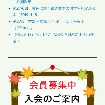
～八潮温泉
第2576回 黄色に輝く銀杏並木の国営昭和記念公
園（2019.11.18）
第2573 本部・支部合同山行「二十六夜山
（971m）」
（個人山行）祝：Iさん 深田久弥日本名山全山踏
破！