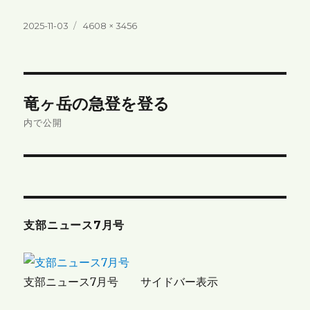
投
フ
2025-11-03
4608 × 3456
稿
ル
日:
サ
イ
ズ
投
竜ヶ岳の急登を登る
稿
内で公開
ナ
ビ
ゲ
支部ニュース7月号
ー
シ
支部ニュース7月号 サイドバー表示
ョ