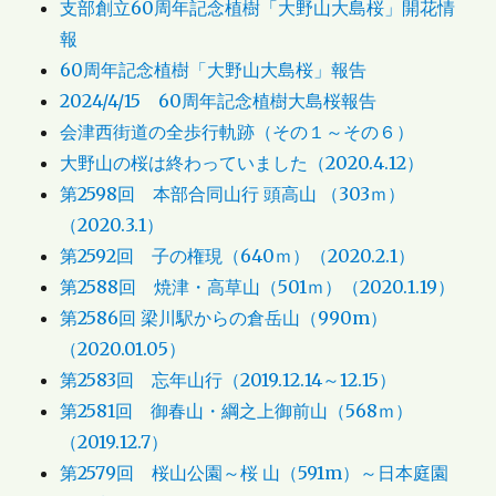
支部創立60周年記念植樹「大野山大島桜」開花情
報
60周年記念植樹「大野山大島桜」報告
2024/4/15 60周年記念植樹大島桜報告
会津西街道の全歩行軌跡（その１～その６）
大野山の桜は終わっていました（2020.4.12）
第2598回 本部合同山行 頭高山 （303ｍ）
（2020.3.1）
第2592回 子の権現（640ｍ）（2020.2.1）
第2588回 焼津・高草山（501ｍ）（2020.1.19）
第2586回 梁川駅からの倉岳山（990m）
（2020.01.05）
第2583回 忘年山行（2019.12.14～12.15）
第2581回 御春山・綱之上御前山（568ｍ）
（2019.12.7）
第2579回 桜山公園～桜 山（591m）～日本庭園