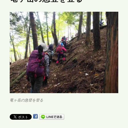
竜ヶ岳の急登を登る