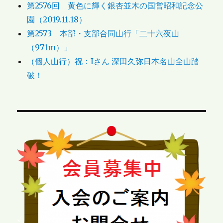
第2576回 黄色に輝く銀杏並木の国営昭和記念公
園（2019.11.18）
第2573 本部・支部合同山行「二十六夜山
（971m）」
（個人山行）祝：Iさん 深田久弥日本名山全山踏
破！