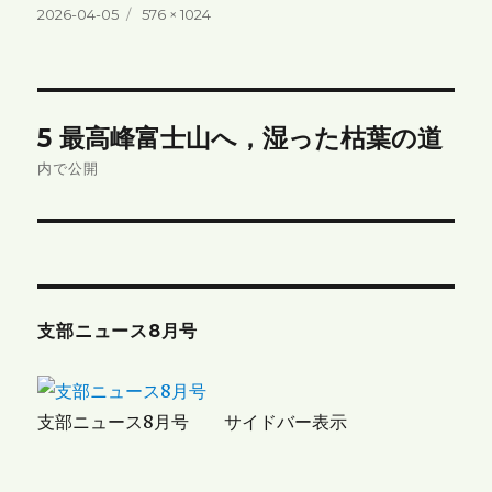
投
フ
2026-04-05
576 × 1024
稿
ル
日:
サ
イ
ズ
投
5 最高峰富士山へ，湿った枯葉の道
稿
内で公開
ナ
ビ
ゲ
支部ニュース8月号
ー
シ
支部ニュース8月号 サイドバー表示
ョ
ン