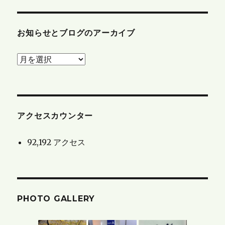
お知らせとブログのアーカイブ
お
知
ら
せ
と
アクセスカウンター
ブ
92,192 アクセス
ロ
グ
の
ア
PHOTO GALLERY
ー
カ