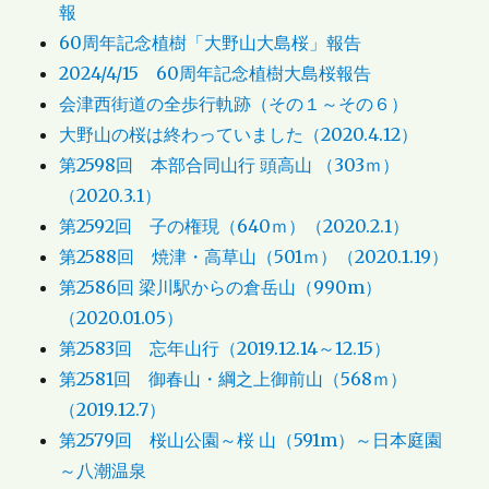
報
60周年記念植樹「大野山大島桜」報告
2024/4/15 60周年記念植樹大島桜報告
会津西街道の全歩行軌跡（その１～その６）
大野山の桜は終わっていました（2020.4.12）
第2598回 本部合同山行 頭高山 （303ｍ）
（2020.3.1）
第2592回 子の権現（640ｍ）（2020.2.1）
第2588回 焼津・高草山（501ｍ）（2020.1.19）
第2586回 梁川駅からの倉岳山（990m）
（2020.01.05）
第2583回 忘年山行（2019.12.14～12.15）
第2581回 御春山・綱之上御前山（568ｍ）
（2019.12.7）
第2579回 桜山公園～桜 山（591m）～日本庭園
～八潮温泉