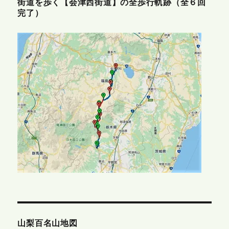
街道を歩く【会津西街道】の全歩行軌跡（全６回
完了）
山梨百名山地図