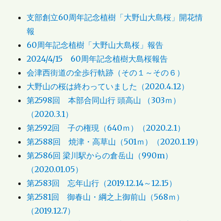
支部創立60周年記念植樹「大野山大島桜」開花情
報
60周年記念植樹「大野山大島桜」報告
2024/4/15 60周年記念植樹大島桜報告
会津西街道の全歩行軌跡（その１～その６）
大野山の桜は終わっていました（2020.4.12）
第2598回 本部合同山行 頭高山 （303ｍ）
（2020.3.1）
第2592回 子の権現（640ｍ）（2020.2.1）
第2588回 焼津・高草山（501ｍ）（2020.1.19）
第2586回 梁川駅からの倉岳山（990m）
（2020.01.05）
第2583回 忘年山行（2019.12.14～12.15）
第2581回 御春山・綱之上御前山（568ｍ）
（2019.12.7）