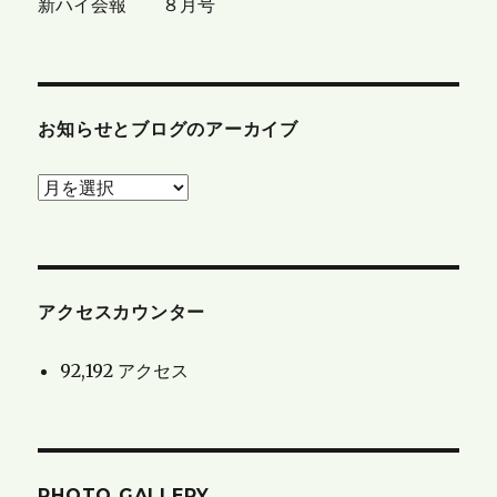
新ハイ会報 ８月号
お知らせとブログのアーカイブ
お
知
ら
せ
と
アクセスカウンター
ブ
92,192 アクセス
ロ
グ
の
ア
PHOTO GALLERY