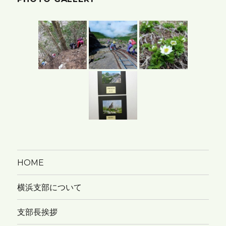
ー
カ
イ
ブ
HOME
横浜支部について
支部長挨拶