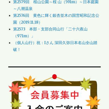
第2579回 桜山公園～桜 山（591m）～日本庭園
～八潮温泉
第2576回 黄色に輝く銀杏並木の国営昭和記念公
園（2019.11.18）
第2573 本部・支部合同山行「二十六夜山
（971m）」
（個人山行）祝：Iさん 深田久弥日本名山全山踏
破！