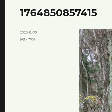
1764850857415
投
2025-12-05
稿
フ
961 × 1704
日:
ル
サ
イ
ズ