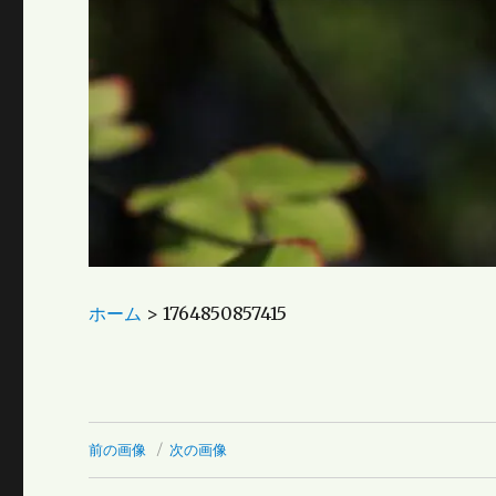
ホーム
>
1764850857415
前の画像
次の画像