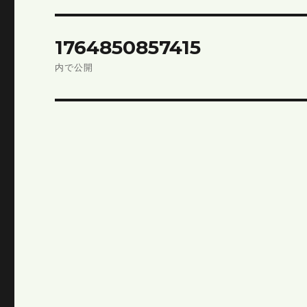
投
1764850857415
稿
内で公開
ナ
ビ
ゲ
ー
シ
ョ
ン