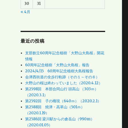
30
31
« 4月
最近の投稿
支部創立60周年記念植樹「大野山大島桜」開花
情報
60周年記念植樹「大野山大島桜」報告
2024/4/15 60周年記念植樹大島桜報告
会津西街道の全歩行軌跡（その１～その６）
大野山の桜は終わっていました（2020.4.12）
第2598回 本部合同山行 頭高山 （303ｍ）
（2020.3.1）
第2592回 子の権現（640ｍ）（2020.2.1）
第2588回 焼津・高草山（501ｍ）
（2020.1.19）
第2586回 梁川駅からの倉岳山（990m）
（2020.01.05）