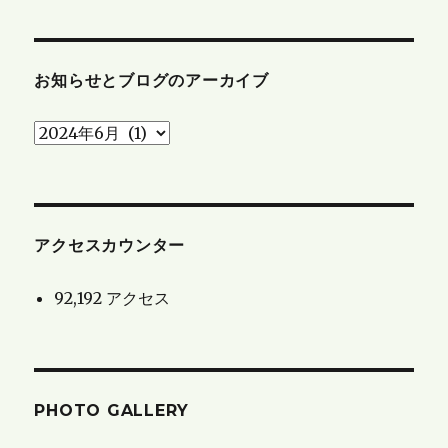
お知らせとブログのアーカイブ
お
知
ら
せ
と
アクセスカウンター
ブ
92,192 アクセス
ロ
グ
の
ア
PHOTO GALLERY
ー
カ