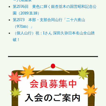
第2576回 黄色に輝く銀杏並木の国営昭和記念公
園（2019.11.18）
第2573 本部・支部合同山行「二十六夜山
（971m）」
（個人山行）祝：Iさん 深田久弥日本名山全山踏
破！