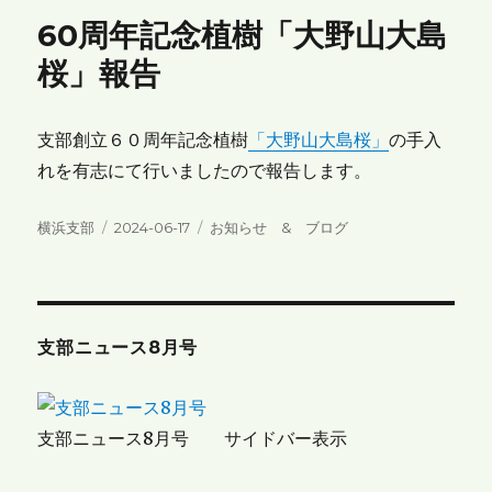
60周年記念植樹「大野山大島
桜」報告
支部創立６０周年記念植樹
「大野山大島桜」
の手入
れを有志にて行いましたので報告します。
投
投
カ
横浜支部
2024-06-17
お知らせ & ブログ
稿
稿
テ
者
日:
ゴ
リ
ー
支部ニュース8月号
支部ニュース8月号 サイドバー表示