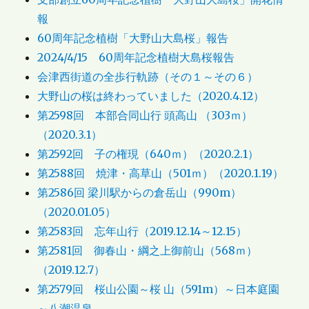
報
60周年記念植樹「大野山大島桜」報告
2024/4/15 60周年記念植樹大島桜報告
会津西街道の全歩行軌跡（その１～その６）
大野山の桜は終わっていました（2020.4.12）
第2598回 本部合同山行 頭高山 （303ｍ）
（2020.3.1）
第2592回 子の権現（640ｍ）（2020.2.1）
第2588回 焼津・高草山（501ｍ）（2020.1.19）
第2586回 梁川駅からの倉岳山（990m）
（2020.01.05）
第2583回 忘年山行（2019.12.14～12.15）
第2581回 御春山・綱之上御前山（568ｍ）
（2019.12.7）
第2579回 桜山公園～桜 山（591m）～日本庭園
～八潮温泉