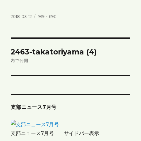
投
フ
2018-03-12
919 × 690
稿
ル
日:
サ
イ
ズ
投
2463-takatoriyama (4)
稿
内で公開
ナ
ビ
ゲ
支部ニュース7月号
ー
シ
支部ニュース7月号 サイドバー表示
ョ