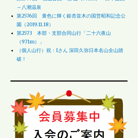
～八潮温泉
第2576回 黄色に輝く銀杏並木の国営昭和記念公
園（2019.11.18）
第2573 本部・支部合同山行「二十六夜山
（971m）」
（個人山行）祝：Iさん 深田久弥日本名山全山踏
破！