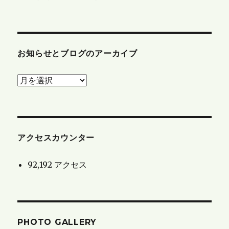
お知らせとブログのアーカイブ
お
知
ら
せ
と
アクセスカウンター
ブ
92,192 アクセス
ロ
グ
の
ア
PHOTO GALLERY
ー