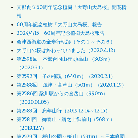
支部創立60周年記念植樹「大野山大島桜」開花情
報
60周年記念植樹「大野山大島桜」報告
2024/4/15 60周年記念植樹大島桜報告
会津西街道の全歩行軌跡（その１～その６）
大野山の桜は終わっていました（2020.4.12）
第2598回 本部合同山行 頭高山 （303ｍ）
（2020.3.1）
第2592回 子の権現（640ｍ）（2020.2.1）
第2588回 焼津・高草山（501ｍ）（2020.1.19）
第2586回 梁川駅からの倉岳山（990m）
（2020.01.05）
第2583回 忘年山行（2019.12.14～12.15）
第2581回 御春山・綱之上御前山（568ｍ）
（2019.12.7）
第2579回 桜山公園～桜 山（591m）～日本庭園