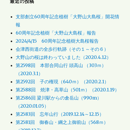
最近の投稿
支部創立60周年記念植樹「大野山大島桜」開花情
報
60周年記念植樹「大野山大島桜」報告
2024/4/15 60周年記念植樹大島桜報告
会津西街道の全歩行軌跡（その１～その６）
大野山の桜は終わっていました（2020.4.12）
第2598回 本部合同山行 頭高山 （303ｍ）
（2020.3.1）
第2592回 子の権現（640ｍ）（2020.2.1）
第2588回 焼津・高草山（501ｍ）（2020.1.19）
第2586回 梁川駅からの倉岳山（990m）
（2020.01.05）
第2583回 忘年山行（2019.12.14～12.15）
第2581回 御春山・綱之上御前山（568ｍ）