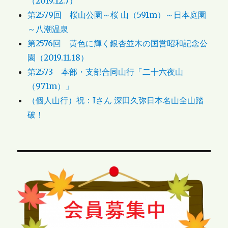
（2019.12.7）
第2579回 桜山公園～桜 山（591m）～日本庭園
～八潮温泉
第2576回 黄色に輝く銀杏並木の国営昭和記念公
園（2019.11.18）
第2573 本部・支部合同山行「二十六夜山
（971m）」
（個人山行）祝：Iさん 深田久弥日本名山全山踏
破！