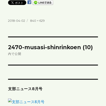
投
フ
2018-04-02
840 × 629
稿
ル
日:
サ
イ
ズ
投
2470-musasi-shinrinkoen (10)
稿
内で公開
ナ
ビ
ゲ
支部ニュース8月号
ー
シ