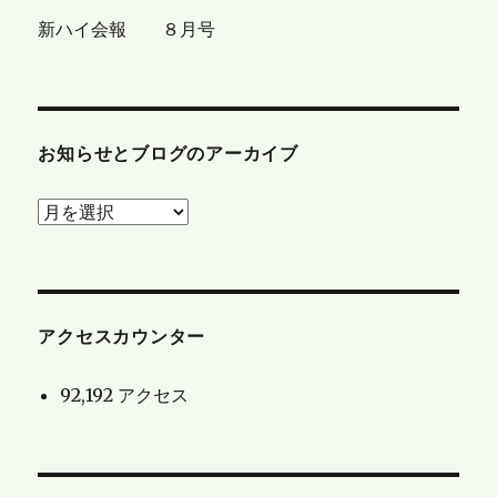
新ハイ会報 ８月号
お知らせとブログのアーカイブ
お
知
ら
せ
と
アクセスカウンター
ブ
92,192 アクセス
ロ
グ
の
ア