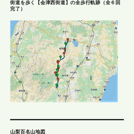
街道を歩く【会津西街道】の全歩行軌跡（全６回
完了）
山梨百名山地図