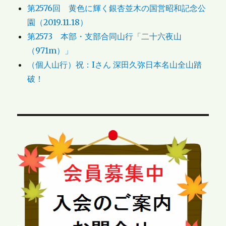
第2576回 黄色に輝く銀杏並木の国営昭和記念公
園（2019.11.18）
第2573 本部・支部合同山行「二十六夜山
（971m）」
（個人山行）祝：Iさん 深田久弥日本名山全山踏
破！