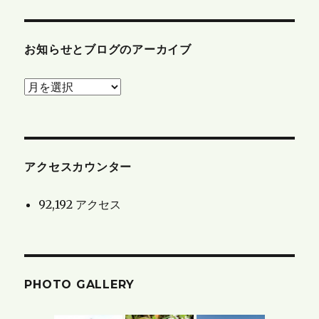
お知らせとブログのアーカイブ
お
知
ら
せ
と
アクセスカウンター
ブ
92,192 アクセス
ロ
グ
の
ア
PHOTO GALLERY
ー
カ