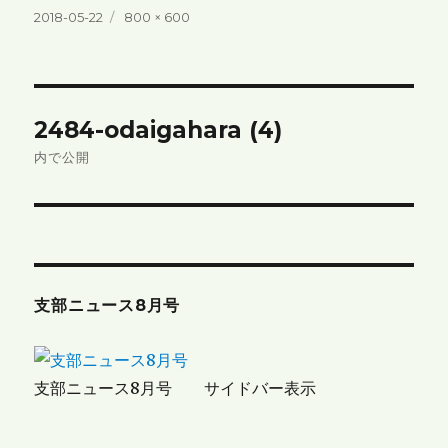
投
フ
2018-05-22
800 × 600
稿
ル
日:
サ
イ
ズ
投
2484-odaigahara (4)
稿
内で公開
ナ
ビ
ゲ
支部ニュース8月号
ー
シ
支部ニュース8月号 サイドバー表示
ョ
ン