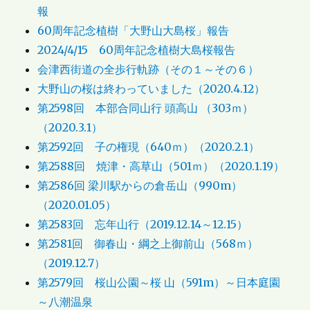
報
60周年記念植樹「大野山大島桜」報告
2024/4/15 60周年記念植樹大島桜報告
会津西街道の全歩行軌跡（その１～その６）
大野山の桜は終わっていました（2020.4.12）
第2598回 本部合同山行 頭高山 （303ｍ）
（2020.3.1）
第2592回 子の権現（640ｍ）（2020.2.1）
第2588回 焼津・高草山（501ｍ）（2020.1.19）
第2586回 梁川駅からの倉岳山（990m）
（2020.01.05）
第2583回 忘年山行（2019.12.14～12.15）
第2581回 御春山・綱之上御前山（568ｍ）
（2019.12.7）
第2579回 桜山公園～桜 山（591m）～日本庭園
～八潮温泉