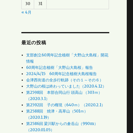
30
31
« 4月
最近の投稿
支部創立60周年記念植樹「大野山大島桜」開花
情報
60周年記念植樹「大野山大島桜」報告
2024/4/15 60周年記念植樹大島桜報告
会津西街道の全歩行軌跡（その１～その６）
大野山の桜は終わっていました（2020.4.12）
第2598回 本部合同山行 頭高山 （303ｍ）
（2020.3.1）
第2592回 子の権現（640ｍ）（2020.2.1）
第2588回 焼津・高草山（501ｍ）
（2020.1.19）
第2586回 梁川駅からの倉岳山（990m）
（2020.01.05）