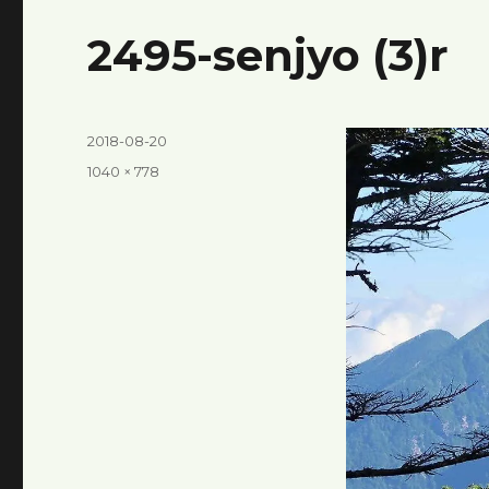
2495-senjyo (3)r
投
2018-08-20
稿
フ
1040 × 778
日:
ル
サ
イ
ズ