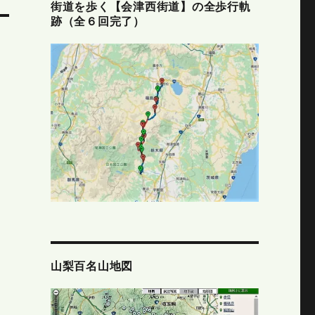
街道を歩く【会津西街道】の全歩行軌
跡（全６回完了）
山梨百名山地図