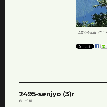
3山道から鋸岳（2685
投
2495-senjyo (3)r
稿
内で公開