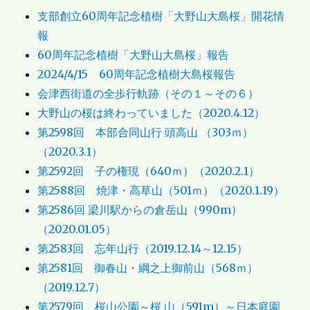
支部創立60周年記念植樹「大野山大島桜」開花情
報
60周年記念植樹「大野山大島桜」報告
2024/4/15 60周年記念植樹大島桜報告
会津西街道の全歩行軌跡（その１～その６）
大野山の桜は終わっていました（2020.4.12）
第2598回 本部合同山行 頭高山 （303ｍ）
（2020.3.1）
第2592回 子の権現（640ｍ）（2020.2.1）
第2588回 焼津・高草山（501ｍ）（2020.1.19）
第2586回 梁川駅からの倉岳山（990m）
（2020.01.05）
第2583回 忘年山行（2019.12.14～12.15）
第2581回 御春山・綱之上御前山（568ｍ）
（2019.12.7）
第2579回 桜山公園～桜 山（591m）～日本庭園