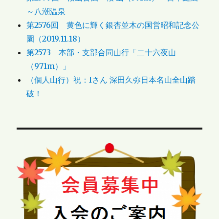
～八潮温泉
第2576回 黄色に輝く銀杏並木の国営昭和記念公
園（2019.11.18）
第2573 本部・支部合同山行「二十六夜山
（971m）」
（個人山行）祝：Iさん 深田久弥日本名山全山踏
破！