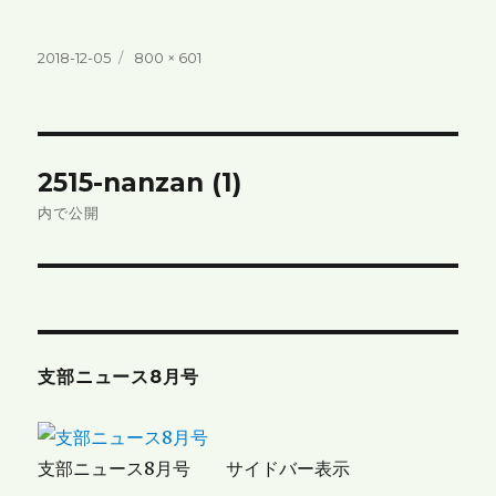
投
フ
2018-12-05
800 × 601
稿
ル
日:
サ
イ
ズ
投
2515-nanzan (1)
稿
内で公開
ナ
ビ
ゲ
支部ニュース8月号
ー
シ
支部ニュース8月号 サイドバー表示
ョ