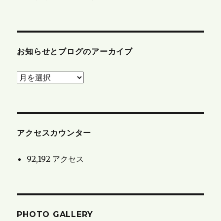
お知らせとブログのアーカイブ
お
知
ら
せ
と
アクセスカウンター
ブ
92,192 アクセス
ロ
グ
の
ア
PHOTO GALLERY
ー