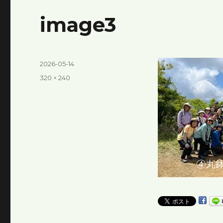
image3
投
2026-05-14
稿
フ
320 × 240
日:
ル
サ
イ
ズ