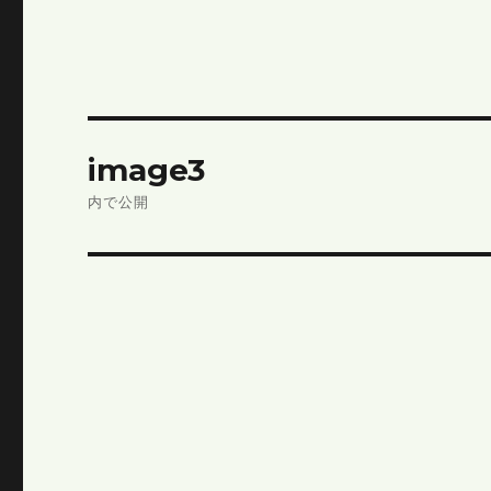
投
image3
稿
内で公開
ナ
ビ
ゲ
ー
シ
ョ