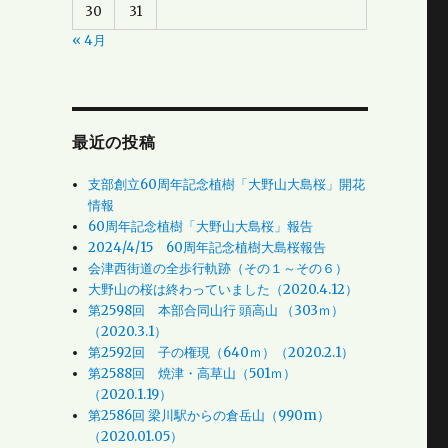
30
31
« 4月
最近の投稿
支部創立60周年記念植樹「大野山大島桜」開花
情報
60周年記念植樹「大野山大島桜」報告
2024/4/15 60周年記念植樹大島桜報告
会津西街道の全歩行軌跡（その１～その６）
大野山の桜は終わっていました（2020.4.12）
第2598回 本部合同山行 頭高山 （303ｍ）
（2020.3.1）
第2592回 子の権現（640ｍ）（2020.2.1）
第2588回 焼津・高草山（501ｍ）
（2020.1.19）
第2586回 梁川駅からの倉岳山（990m）
（2020.01.05）