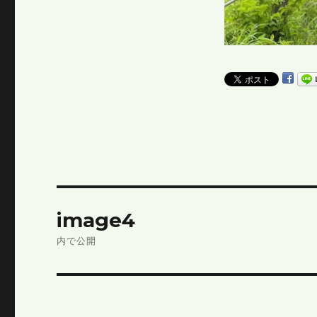
投
image4
稿
内で公開
ナ
ビ