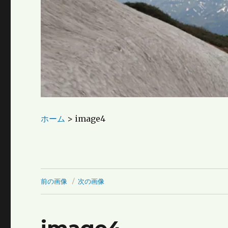
ホーム
>
image4
前の画像
次の画像