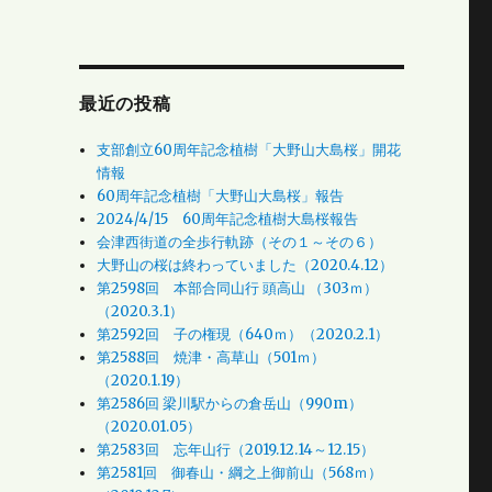
最近の投稿
支部創立60周年記念植樹「大野山大島桜」開花
情報
60周年記念植樹「大野山大島桜」報告
2024/4/15 60周年記念植樹大島桜報告
会津西街道の全歩行軌跡（その１～その６）
大野山の桜は終わっていました（2020.4.12）
第2598回 本部合同山行 頭高山 （303ｍ）
（2020.3.1）
第2592回 子の権現（640ｍ）（2020.2.1）
第2588回 焼津・高草山（501ｍ）
（2020.1.19）
第2586回 梁川駅からの倉岳山（990m）
（2020.01.05）
第2583回 忘年山行（2019.12.14～12.15）
第2581回 御春山・綱之上御前山（568ｍ）