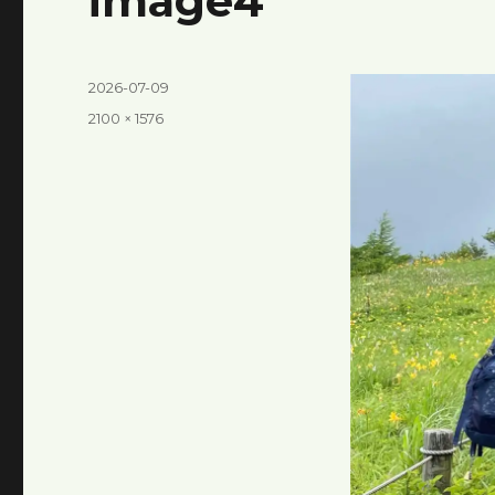
image4
投
2026-07-09
稿
フ
2100 × 1576
日:
ル
サ
イ
ズ