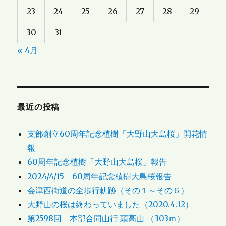
23
24
25
26
27
28
29
30
31
« 4月
最近の投稿
支部創立60周年記念植樹「大野山大島桜」開花情
報
60周年記念植樹「大野山大島桜」報告
2024/4/15 60周年記念植樹大島桜報告
会津西街道の全歩行軌跡（その１～その６）
大野山の桜は終わっていました（2020.4.12）
第2598回 本部合同山行 頭高山 （303ｍ）