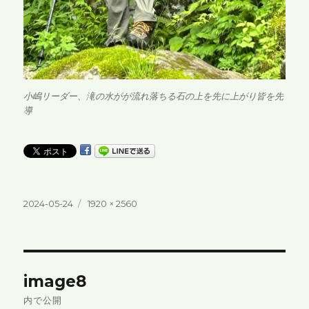
小嶋リーダー、滝の水がが流れ落ちる石の上を先に上がり皆を先
導
投
フ
2024-05-24
1920 × 2560
稿
ル
日:
サ
イ
ズ
投
image8
稿
内で公開