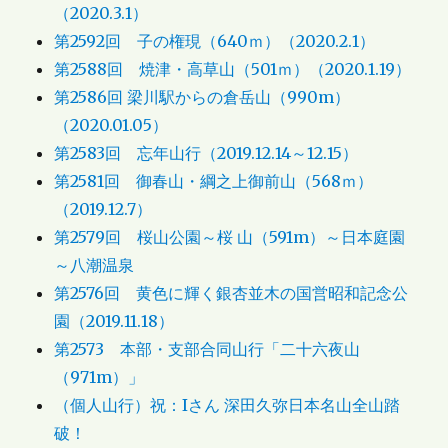
（2020.3.1）
第2592回 子の権現（640ｍ）（2020.2.1）
第2588回 焼津・高草山（501ｍ）（2020.1.19）
第2586回 梁川駅からの倉岳山（990m）
（2020.01.05）
第2583回 忘年山行（2019.12.14～12.15）
第2581回 御春山・綱之上御前山（568ｍ）
（2019.12.7）
第2579回 桜山公園～桜 山（591m）～日本庭園
～八潮温泉
第2576回 黄色に輝く銀杏並木の国営昭和記念公
園（2019.11.18）
第2573 本部・支部合同山行「二十六夜山
（971m）」
（個人山行）祝：Iさん 深田久弥日本名山全山踏
破！