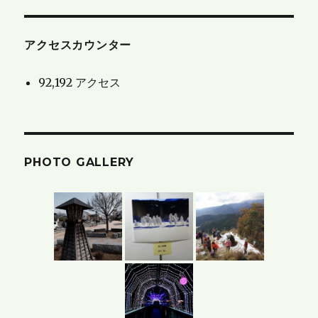
ら
せ
と
アクセスカウンター
ブ
92,192 アクセス
ロ
グ
の
ア
PHOTO GALLERY
ー
カ
イ
ブ