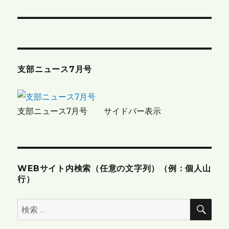
ナ
ビ
ゲ
支部ニュース7月号
ー
シ
支部ニュース7月号 サイドバー表示
ョ
ン
WEBサイト内検索（任意の文字列）（例：個人山
行）
検
検
索
索: