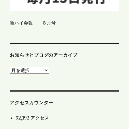
新ハイ会報 ８月号
お知らせとブログのアーカイブ
お
知
ら
せ
と
アクセスカウンター
ブ
92,192 アクセス
ロ
グ