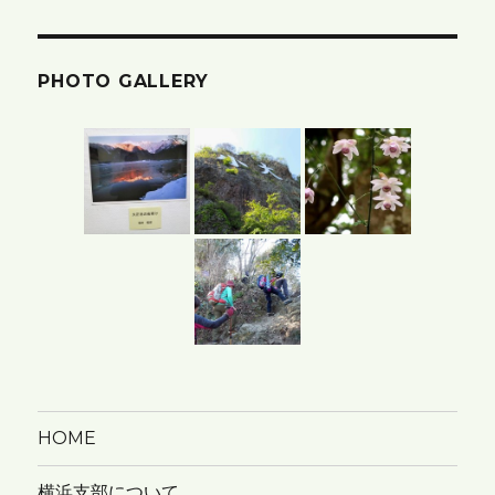
の
ア
PHOTO GALLERY
ー
カ
イ
ブ
HOME
横浜支部について