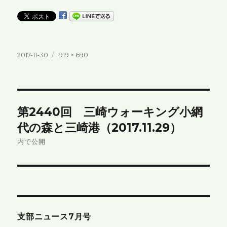
投
フ
2017-11-30
919 × 690
稿
ル
日:
サ
イ
ズ
投
第2440回 三崎ウォーキング小網
稿
代の森と三崎港（2017.11.29）
ナ
内で公開
ビ
ゲ
ー
支部ニュース7月号