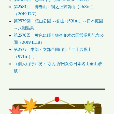
第2581回 御春山・綱之上御前山（568ｍ）
（2019.12.7）
第2579回 桜山公園～桜 山（591m）～日本庭園
～八潮温泉
第2576回 黄色に輝く銀杏並木の国営昭和記念公
園（2019.11.18）
第2573 本部・支部合同山行「二十六夜山
（971m）」
（個人山行）祝：Iさん 深田久弥日本名山全山踏
破！