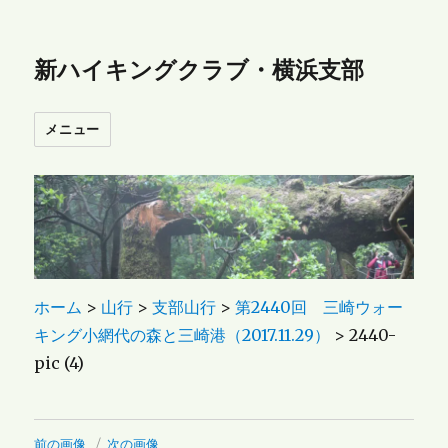
新ハイキングクラブ・横浜支部
メニュー
ホーム
>
山行
>
支部山行
>
第2440回 三崎ウォー
キング小網代の森と三崎港（2017.11.29）
>
2440-
pic (4)
前の画像
次の画像