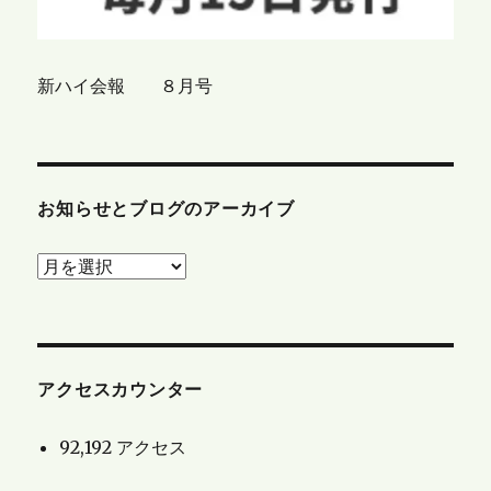
新ハイ会報 ８月号
お知らせとブログのアーカイブ
お
知
ら
せ
と
アクセスカウンター
ブ
92,192 アクセス
ロ
グ