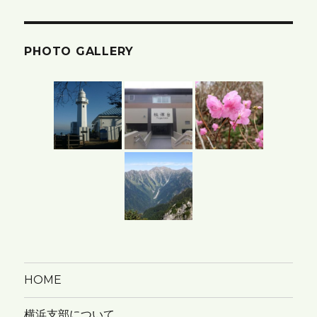
の
ア
PHOTO GALLERY
ー
カ
イ
ブ
HOME
横浜支部について