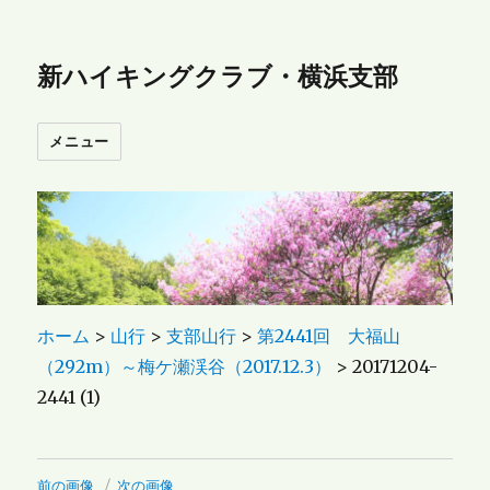
新ハイキングクラブ・横浜支部
メニュー
ホーム
>
山行
>
支部山行
>
第2441回 大福山
（292m）～梅ケ瀬渓谷（2017.12.3）
>
20171204-
2441 (1)
前の画像
次の画像