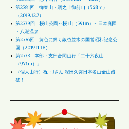
第2581回 御春山・綱之上御前山（568ｍ）
（2019.12.7）
第2579回 桜山公園～桜 山（591m）～日本庭園
～八潮温泉
第2576回 黄色に輝く銀杏並木の国営昭和記念公
園（2019.11.18）
第2573 本部・支部合同山行「二十六夜山
（971m）」
（個人山行）祝：Iさん 深田久弥日本名山全山踏
破！