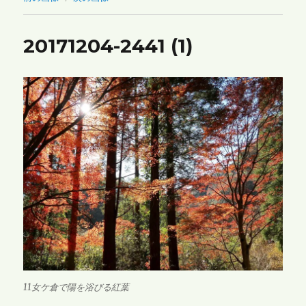
20171204-2441 (1)
11女ケ倉で陽を浴びる紅葉