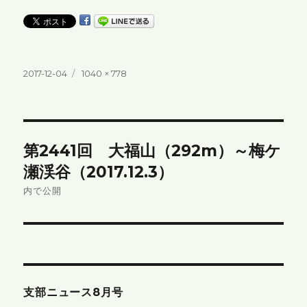
投
フ
2017-12-04
1040 × 778
稿
ル
日:
サ
イ
ズ
投
第2441回 大福山（292m）～梅ケ
稿
瀬渓谷（2017.12.3）
ナ
内で公開
ビ
ゲ
ー
支部ニュース8月号