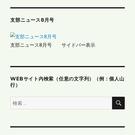
ー
シ
支部ニュース8月号
ョ
ン
支部ニュース8月号 サイドバー表示
WEBサイト内検索（任意の文字列）（例：個人山
行）
検
検
索
索: