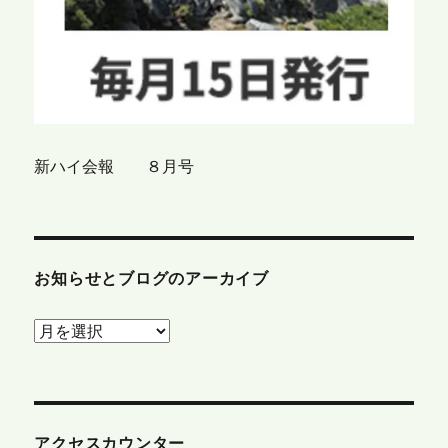
新ハイ会報 ８月号
お知らせとブログのアーカイブ
お
知
ら
せ
と
アクセスカウンター