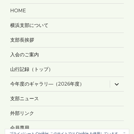
HOME
横浜支部について
支部長挨拶
入会のご案内
山行記録（トップ）
サ
今年度のギャラリ―（2026年度）
ブ
メ
ニ
支部ニュース
ュ
ー
を
外部リンク
展
開
会員専用
プライバシーと Cookie: このサイトでは Cookie を使用しています。 こ