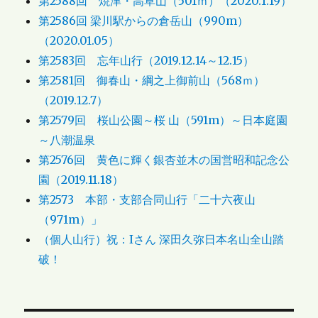
第2588回 焼津・高草山（501ｍ）（2020.1.19）
第2586回 梁川駅からの倉岳山（990m）
（2020.01.05）
第2583回 忘年山行（2019.12.14～12.15）
第2581回 御春山・綱之上御前山（568ｍ）
（2019.12.7）
第2579回 桜山公園～桜 山（591m）～日本庭園
～八潮温泉
第2576回 黄色に輝く銀杏並木の国営昭和記念公
園（2019.11.18）
第2573 本部・支部合同山行「二十六夜山
（971m）」
（個人山行）祝：Iさん 深田久弥日本名山全山踏
破！