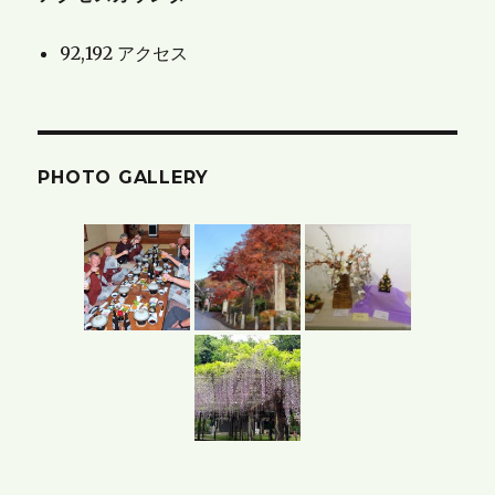
ブ
92,192 アクセス
ロ
グ
の
ア
PHOTO GALLERY
ー
カ
イ
ブ