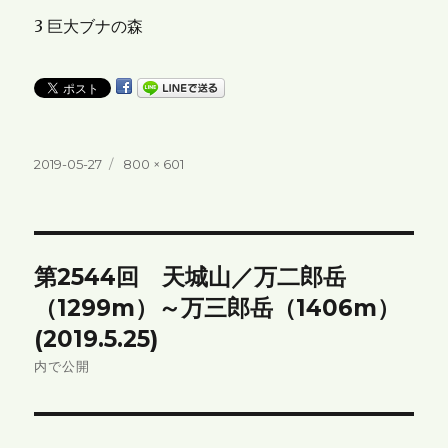
3 巨大ブナの森
投
フ
2019-05-27
800 × 601
稿
ル
日:
サ
イ
ズ
投
第2544回 天城山／万二郎岳
稿
（1299m）～万三郎岳（1406m）
ナ
(2019.5.25)
内で公開
ビ
ゲ