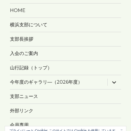
HOME
横浜支部について
支部長挨拶
入会のご案内
山行記録（トップ）
サ
今年度のギャラリ―（2026年度）
ブ
メ
ニ
支部ニュース
ュ
ー
を
外部リンク
展
開
会員専用
プライバシーと Cookie: このサイトでは Cookie を使用しています。 こ