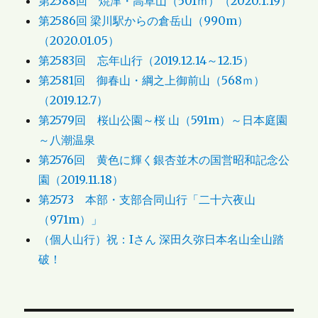
第2588回 焼津・高草山（501ｍ）（2020.1.19）
第2586回 梁川駅からの倉岳山（990m）
（2020.01.05）
第2583回 忘年山行（2019.12.14～12.15）
第2581回 御春山・綱之上御前山（568ｍ）
（2019.12.7）
第2579回 桜山公園～桜 山（591m）～日本庭園
～八潮温泉
第2576回 黄色に輝く銀杏並木の国営昭和記念公
園（2019.11.18）
第2573 本部・支部合同山行「二十六夜山
（971m）」
（個人山行）祝：Iさん 深田久弥日本名山全山踏
破！