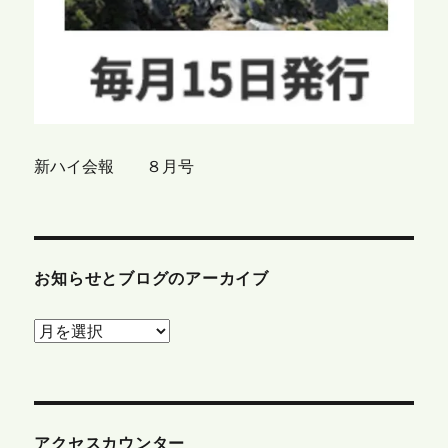
新ハイ会報 ８月号
お知らせとブログのアーカイブ
お
知
ら
せ
と
アクセスカウンター