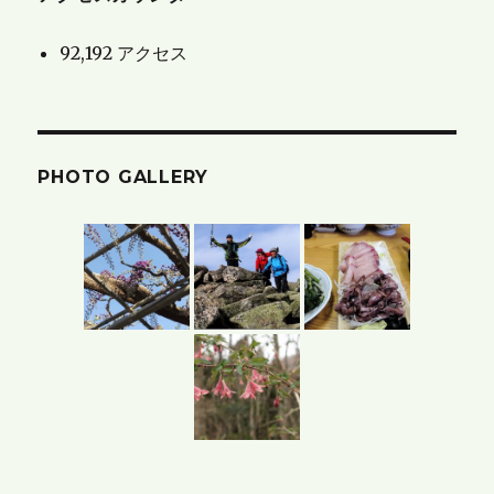
ブ
92,192 アクセス
ロ
グ
の
ア
PHOTO GALLERY
ー
カ
イ
ブ