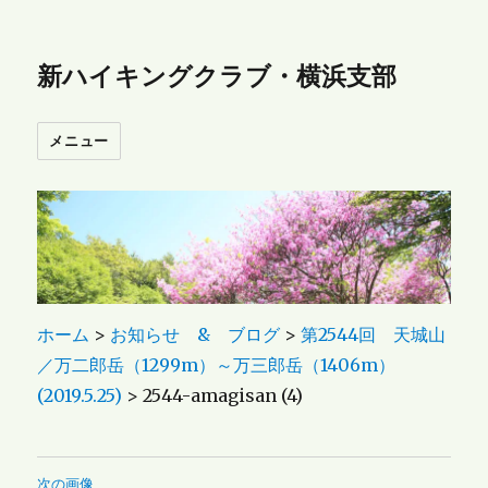
新ハイキングクラブ・横浜支部
メニュー
ホーム
>
お知らせ & ブログ
>
第2544回 天城山
／万二郎岳（1299m）～万三郎岳（1406m）
(2019.5.25)
>
2544-amagisan (4)
次の画像