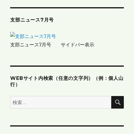
ー
シ
支部ニュース7月号
ョ
ン
支部ニュース7月号 サイドバー表示
WEBサイト内検索（任意の文字列）（例：個人山
行）
検
検
索
索: