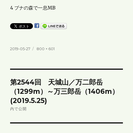
4 ブナの森で一息MB
投
フ
2019-05-27
800 × 601
稿
ル
日:
サ
イ
ズ
投
第2544回 天城山／万二郎岳
稿
（1299m）～万三郎岳（1406m）
ナ
(2019.5.25)
内で公開
ビ
ゲ