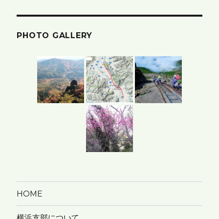
の
ア
PHOTO GALLERY
ー
カ
イ
ブ
HOME
横浜支部について