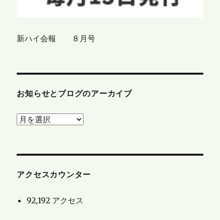
新ハイ会報 ８月号
お知らせとブログのアーカイブ
お
知
ら
せ
と
アクセスカウンター
ブ
92,192 アクセス
ロ
グ