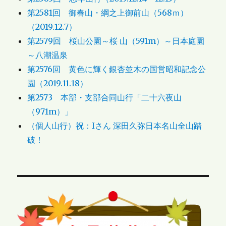
第2581回 御春山・綱之上御前山（568ｍ）
（2019.12.7）
第2579回 桜山公園～桜 山（591m）～日本庭園
～八潮温泉
第2576回 黄色に輝く銀杏並木の国営昭和記念公
園（2019.11.18）
第2573 本部・支部合同山行「二十六夜山
（971m）」
（個人山行）祝：Iさん 深田久弥日本名山全山踏
破！