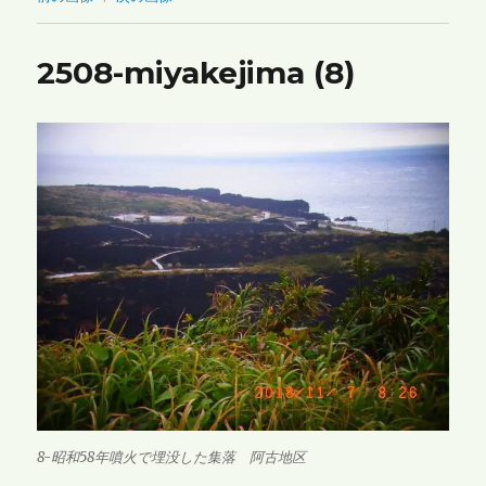
2508-miyakejima (8)
8-昭和58年噴火で埋没した集落 阿古地区