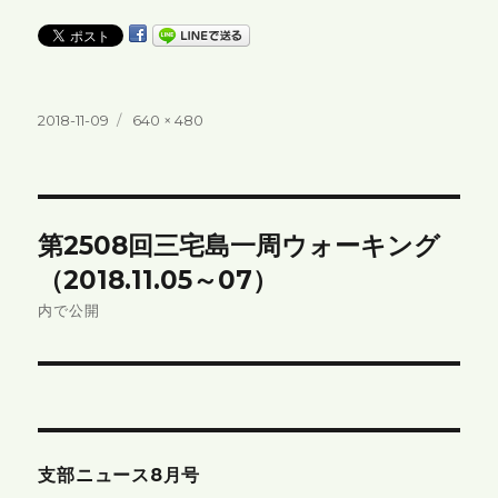
投
フ
2018-11-09
640 × 480
稿
ル
日:
サ
イ
ズ
投
第2508回三宅島一周ウォーキング
稿
（2018.11.05～07）
ナ
内で公開
ビ
ゲ
ー
支部ニュース8月号