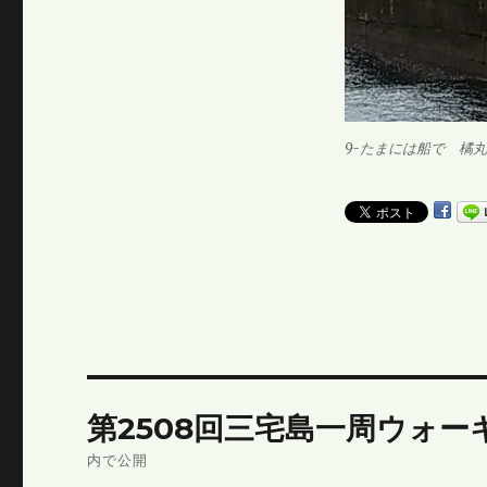
9-たまには船で 橘丸
投
第2508回三宅島一周ウォーキン
稿
内で公開