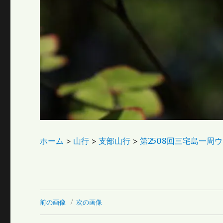
ホーム
>
山行
>
支部山行
>
第2508回三宅島一周ウォ
前の画像
次の画像