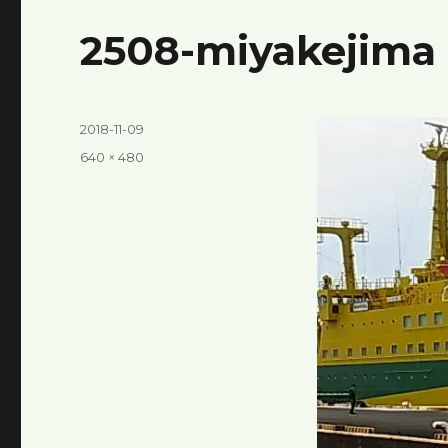
2508-miyakejima 
投
2018-11-09
稿
フ
640 × 480
日:
ル
サ
イ
ズ