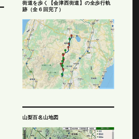
街道を歩く【会津西街道】の全歩行軌
跡（全６回完了）
山梨百名山地図