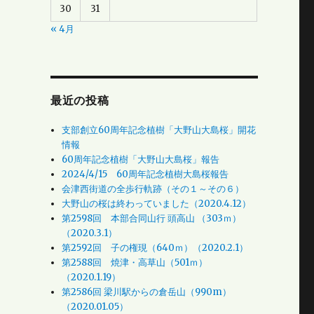
30
31
« 4月
最近の投稿
支部創立60周年記念植樹「大野山大島桜」開花
情報
60周年記念植樹「大野山大島桜」報告
2024/4/15 60周年記念植樹大島桜報告
会津西街道の全歩行軌跡（その１～その６）
大野山の桜は終わっていました（2020.4.12）
第2598回 本部合同山行 頭高山 （303ｍ）
（2020.3.1）
第2592回 子の権現（640ｍ）（2020.2.1）
第2588回 焼津・高草山（501ｍ）
（2020.1.19）
第2586回 梁川駅からの倉岳山（990m）
（2020.01.05）